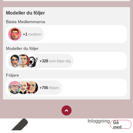
Modeller du följer
+1
Bästa Medlemmarna
+1
medlem
+328
Modeller du följer
+328
som följer dig
+706
Följare
+706
följare
Inloggning
Gå
med