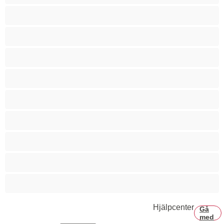
Rödhårig
Rökande
Små bröst
Sprut
Stor rumpa
Stora bröst
Studentflickor
Tonåringar 18+
Vita tjejer
Hjälpcenter
Gå
med