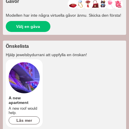
Gåvor
Modellen har inte några virtuella gåvor ännu. Skicka den första!
Välj en gåva
Önskelista
Hjälp
jewelsbydurrani
att uppfylla en önskan!
A new
apartment
A new roof would
help.
Läs mer