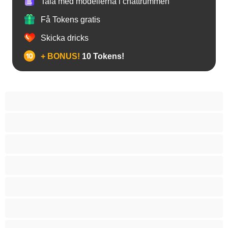
Tala med modellerna i chattrummen
Få Tokens gratis
Skicka dricks
+ BONUS!
10 Tokens!
Anal
Arabisk
Asiatisk
Babes
BBW
Blond
Bondage