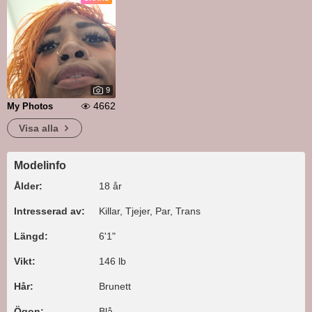
9
4662
My Photos
Visa alla
Modelinfo
Ålder:
18 år
Intresserad av:
Killar, Tjejer, Par, Trans
Längd:
6'1"
Vikt:
146 lb
Hår:
Brunett
Ögon:
Blå