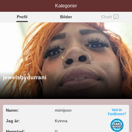
jewelsbydurrani
Kategorier
Profil
Bilder
Chatt
jewelsbydurrani
Namn:
mimijoon
Vad är
FanBoost?
Jag är:
Kvinna
Hemstad:
V